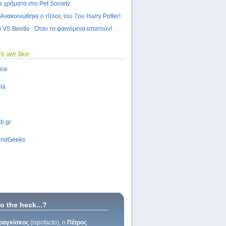
α χρήματα στο Pet Society
Ανακοινώθηκε ο τίτλος του 7ου Harry Potter!
i VS Beetle : Όταν τα φαινόμενα απατούν!
s we like
ice
la
b.gr
ndGeeks
 the heck...?
ραγκίσκος
(ispofacto), o
Πέτρος