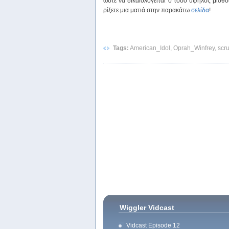
ώστε να δικαιολογείται ο τόσο υψηλός μισθ
ρίξετε μια ματιά στην παρακάτω
σελίδα
!
Tags:
American_Idol, Oprah_Winfrey, scru
Wiggler Vidcast
Vidcast Episode 12