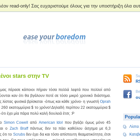
νοι stars στην TV
Su
R
 μας πέρασε κάποιοι πήραν τόσα πολλά λεφτά που πολλοί από
Be
ύονται καν ότι θα βγάλουν ποτέ σε τόσο μικρό χρονικό διάστημα.
o
ς λίστας φυσικά βρίσκεται -όπως και κάθε χρόνο- η γνωστή
Oprah
 260 εκατομμύρια $ το χρόνο! Δηλαδή περίπου 22 εκατομμύρια $
 ότι έχει μία πάρα πολύ καλή δουλειά έτσι; :P
Popula
 ο
Simon Cowell
από
American Idol
που βγάζει όμως μόνο 45
Λίστα 
Και ο
Zach Braff
πάντως δεν τα πάει καθόλου άσχημα με 6,3
ς ότι το
Scrubs
δεν έχει δα και τόσο απίστευτη θεαματικότητα, έτσι
Κατεβ