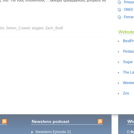
ός του. Για τους υπόλοιπους …σκληρά εργαζόμενους μπορείτε να
Άπειρ
OMG! 
Ferrar
bs, Simon_Cowell, wiggler, Zach_Braff
Website
BestPr
Pestao
Sugar
The La
Weeke
Zoo
Newslens podcast
Who
Newslens Episode 21
Ο
Φ