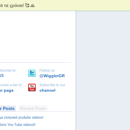
bscribe to
Follow us
SS
@WigglerGR
come a fan of
Subscribe to our
ur page
channel
r Posts
Recent Posts
με ελληνικά youtube videos!
άστε You Tube videos!!