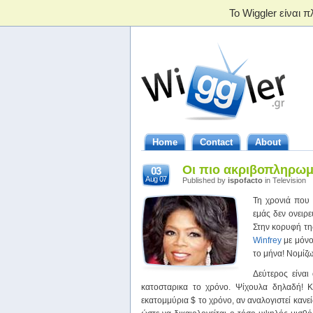
Home
Contact
About
Οι πιο ακριβοπληρωμέ
03
Aug 07
Published by
ispofacto
in Television
Τη χρονιά που
εμάς δεν ονειρε
Στην κορυφή τη
Winfrey
με μόνο
το μήνα! Νομίζω
Δεύτερος είναι
κατοσταρικα το χρόνο. Ψίχουλα δηλαδή! 
εκατομμύρια $ το χρόνο, αν αναλογιστεί κανεί