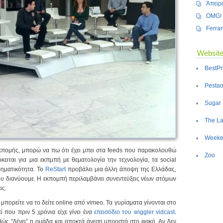
Άπειρ
OMG! 
Ferrar
Website
BestPr
Pestao
Sugar
The La
Weeke
 εκπομής, μπορώ να πω ότι έχει μπει στα feeds που παρακολουθώ
Zoo
κειται για μια εκπμπή με θεματολογία την τεχνολογία, τα social
ιρηματικότητα. Το
ReStart
προβάλει μια άλλη άποψη της Ελλάδας,
ου διανύουμε. Η εκπομπή περιλαμβάνει συνεντεύξεις νέων ατόμων
ις.
 μπορείτε να το δείτε online από vimeo. Τα γυρίσματα γίνονται στο
ί που πριν 5 χρόνια είχε γίνει ένα
επεισόδιο του wiggler vidcast
.
θώς “δένει” η ομάδα και αποκτά άνεση μπροστά στο φακό. Αν δεν