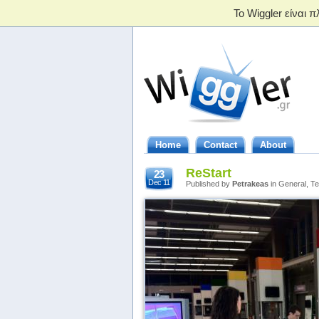
Home
Contact
About
ReStart
23
Dec 11
Published by
Petrakeas
in General, Te