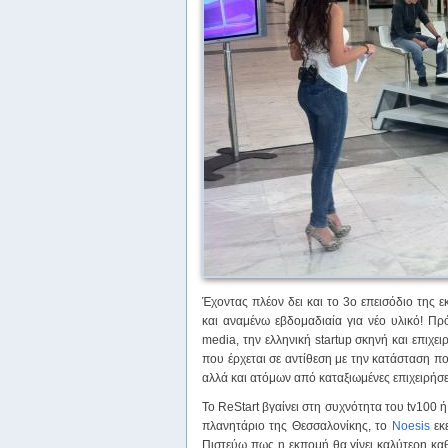
Έχοντας πλέον δει και το 3ο επεισόδιο της
και αναμένω εβδομαδιαία για νέο υλικό! Πρό
media, την ελληνική startup σκηνή και επιχε
που έρχεται σε αντίθεση με την κατάσταση π
αλλά και ατόμων από καταξιωμένες επιχειρήσε
To ReStart βγαίνει στη συχνότητα του tv100 ή
πλανητάριο της Θεσσαλονίκης, το
Noesis
εκε
Πιστεύω πως η εκπομή θα γίνει καλύτερη κα