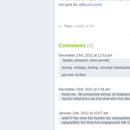
την έχετε δει, ρίξτε
μια ματιά
.
Tags:
restart, tv100
Comments
(3)
December 23rd, 2011 at 12:53 pm
Ωραίες γκόμενες, καλο μοντάζ,
boring στήσιμο, boring concept τηλεόραση
μια απο τα ίδια!
December 23rd, 2011 at 1:04 pm
Καλά ναι.. Θα μπορούσε κάπως να διαφοροπο
προϊόν αλλά έστω και έτσι είναι κάτι που δ
January 11th, 2012 at 10:07 am
webTV δεν είναι ένα προϊόν της τηλεοράσει
εφημερίδας δεν είναι ένα ενημερωτικό site ή