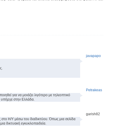
javapapo
ς.
Petrakeas
ιηθεί για να μοιάζει λιγότερο με τηλεοπτικό
εν υπήρχε στην Ελλάδα.
garish82
ς στο Η/Υ μέσω του διαδικτύου. Όπως μια σελίδα
 μια δικτυακή εγκυκλοπαιδεία.