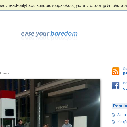
Su
levision
R
Be
o
Popula
Λίστα 
Κατεβ