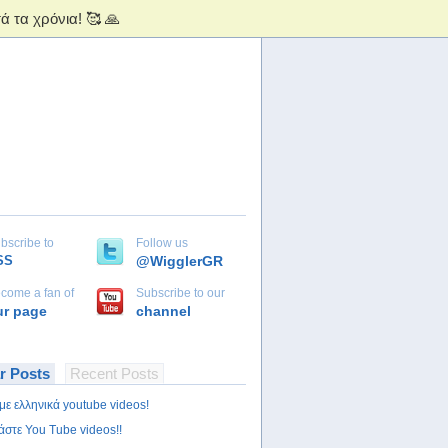
bscribe to
Follow us
SS
@WigglerGR
come a fan of
Subscribe to our
ur page
channel
r Posts
Recent Posts
με ελληνικά youtube videos!
άστε You Tube videos!!