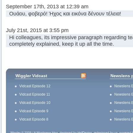
September 17th, 2013 at 12:39 am
Ουάου, φοβερό! Ήχος και εικόνα δένουν τέλεια!
July 21st, 2015 at 3:55 pm
Hi colleagues, its impressive paragraph regarding t
completely explained, keep it up all the time.
Wiggler Vidcast
Newslens 
Vidcast Episode 12
Newslens E
Vidcast Episode 11
Newslens E
Vidcast Episode 10
Newslens E
Vidcast Episode 9
Newslens E
Vidcast Episode 8
Newslens E
Wiggler © 2009 / A
Wordpress
blog, designed by
HellDesign
, redesigned by
us
, powered