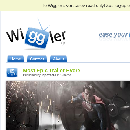
Home
Contact
About
Most Epic Trailer Ever?
05
Aug 13
Published by
ispofacto
in Cinema